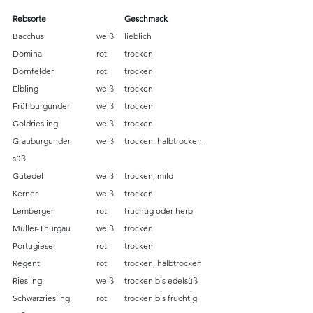
Rebsorte			Geschmack
Bacchus		weiß	lieblich
Domina		rot	trocken
Dornfelder		rot	trocken
Elbling			weiß	trocken
Frühburgunder	weiß	trocken
Goldriesling		weiß	trocken
Grauburgunder	weiß	trocken, halb­trocken, 
süß
Gutedel		weiß	trocken, mild
Kerner			weiß	trocken
Lemberger		rot	fruchtig oder herb
Müller-Thurgau	weiß	trocken
Portugieser		rot	trocken
Regent		rot	trocken, halb­trocken
Riesling		weiß	trocken bis edelsüß
Schwarzriesling	rot	trocken bis fruchtig 