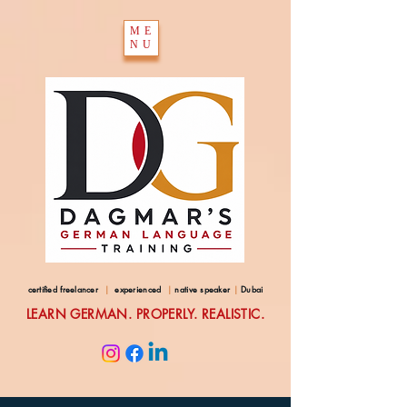
ME
NU
certified freelancer
|
experienced
|
native speaker
|
Dubai
LEARN GERMAN. PROPERLY. REALISTIC.