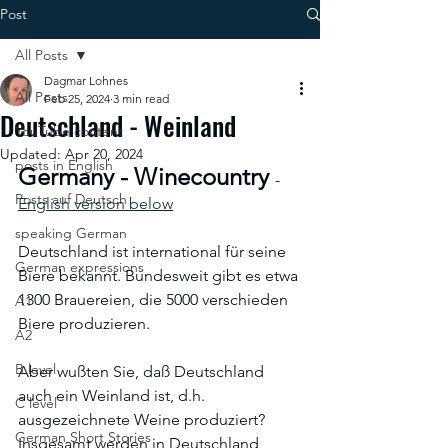
Post
All Posts
Dagmar Lohnes
All Posts
Feb 25, 2024
3 min read
Deutschland - Weinland
YouTube content
Updated:
Apr 20, 2024
posts in English
Germany - Winecountry 
- 
Posts auf Deutsch
English version below
speaking German
Deutschland ist international für seine 
German expressions
Biere bekannt. Bundesweit gibt es etwa 
1300 Brauereien, die 5000 verschieden 
A1
Biere produzieren.
A2
B level
Aber wußten Sie, daß Deutschland 
auch ein Weinland ist, d.h. 
C level
ausgezeichnete Weine produziert? 
German Short Stories
Insgesamt werden in Deutschland 