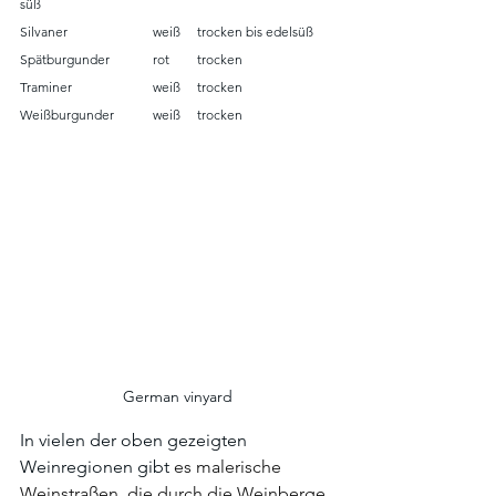
süß
Silvaner		weiß	trocken bis edelsüß
Spätburgunder	rot	trocken
Traminer		weiß	trocken
Weißburgunder	weiß	trocken
German vinyard
In vielen der oben gezeigten 
Weinregionen gibt 
es malerische 
Weinstraßen, die durch die Weinberge 