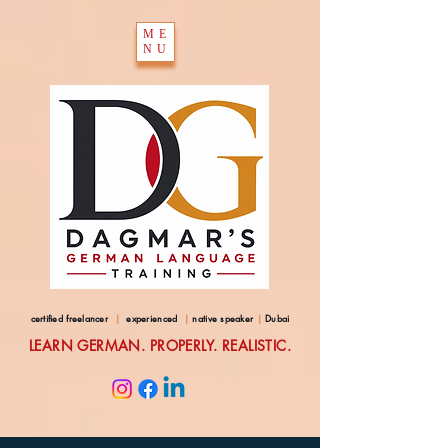
ME
NU
certified freelancer
|
experienced
|
native speaker
|
Dubai
LEARN GERMAN. PROPERLY. REALISTIC.