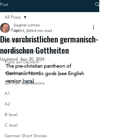
Post
All Posts
Dagmar Lohnes
All Posts
Apr 14, 2024
8 min read
Die vorchristlichen germanisch-
YouTube content
nordischen Gottheiten
posts in English
Updated:
Apr 20, 2024
Posts auf Deutsch
The pre-christian pantheon of 
speaking German
Germanic-Nordic gods (see English 
version 
here
)
German expressions
A1
A2
B level
C level
German Short Stories