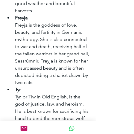
good weather and bountiful 
harvests.
Freyja
Freyja is the goddess of love, 
beauty, and fertility in Germanic 
mythology. She is also connected 
to war and death, receiving half of 
the fallen warriors in her grand hall, 
Sessrúmnir. Freyja is known for her 
unsurpassed beauty and is often 
depicted riding a chariot drawn by 
two cats.
Tyr
Tyr, or Tiw in Old English, is the 
god of justice, law, and heroism. 
He is best known for sacrificing his 
hand to bind the monstrous wolf 
Fenrir, preventing it from causing 
chaos and destruction. 