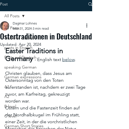
Post
All Posts
Dagmar Lohnes
All Posts
Mar 31, 2024
3 min read
Ostertraditionen in Deutschland
YouTube content
Updated:
Apr 20, 2024
posts in English
Easter Traditions in 
Germany 
Posts auf Deutsch
- English text 
below
.
speaking German
Christen glauben, dass Jesus am 
German expressions
Ostersonntag von den Toten 
A1
auferstanden ist, nachdem er zwei Tage 
zuvor, am Karfreitag, gekreuzigt 
A2
worden war.
B level
Ostern und die Fastenzeit finden auf 
der Nordhalbkugel im Frühling statt, 
C level
einer Zeit, in der die vorchristlichen 
German Short Stories
Menschen das Erwachen der Natur, 