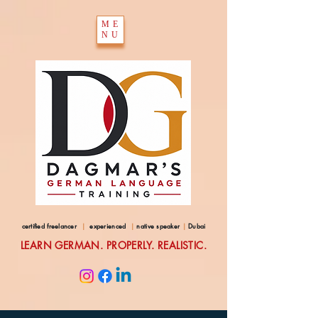
ME
NU
certified freelancer
|
experienced
|
native speaker
|
Dubai
LEARN GERMAN. PROPERLY. REALISTIC.