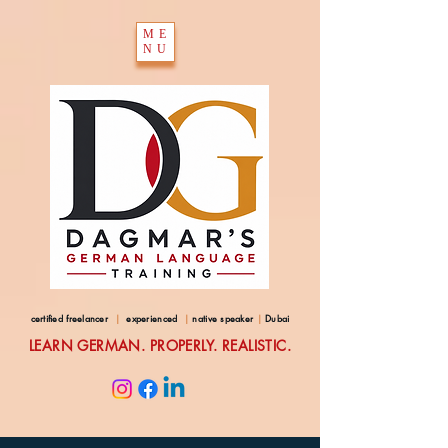
ME
NU
certified freelancer
|
experienced
|
native speaker
|
Dubai
LEARN GERMAN. PROPERLY. REALISTIC.