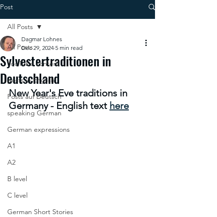
Post
All Posts
Dagmar Lohnes
All Posts
Dec 29, 2024
5 min read
Sylvestertraditionen in
YouTube content
Deutschland
posts in English
New Year's Eve traditions in 
Posts auf Deutsch
Germany - English text 
here
speaking German
German expressions
A1
A2
B level
C level
German Short Stories