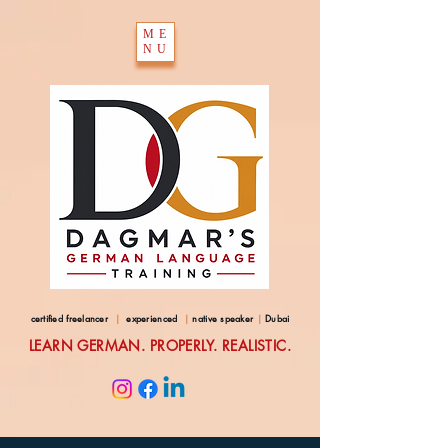
ME
NU
certified freelancer
|
experienced
|
native speaker
|
Dubai
LEARN GERMAN. PROPERLY. REALISTIC.