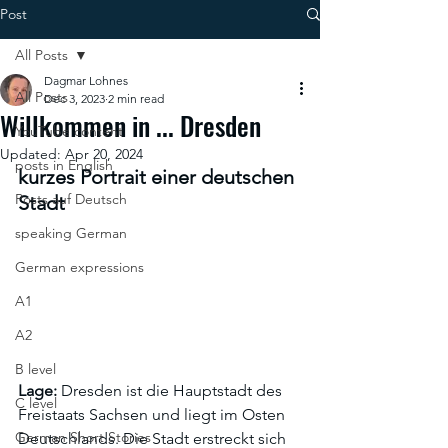
Post
All Posts
Dagmar Lohnes
All Posts
Dec 3, 2023
2 min read
Willkommen in ... Dresden
YouTube content
Updated:
Apr 20, 2024
posts in English
kurzes Portrait einer deutschen 
Posts auf Deutsch
Stadt
speaking German
German expressions
A1
A2
B level
Lage:
 Dresden ist die Hauptstadt des 
C level
Freistaats Sachsen und liegt im Osten 
German Short Stories
Deutschlands. Die Stadt erstreckt sich 